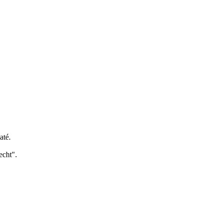
até.
echt".