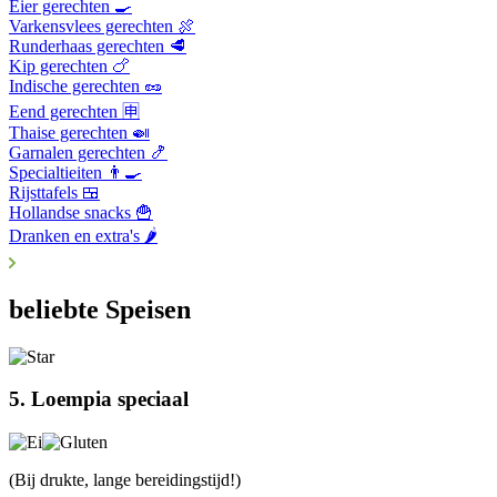
Eier gerechten 🍳
Varkensvlees gerechten 🍖
Runderhaas gerechten 🥩
Kip gerechten 🍗
Indische gerechten 🥜
Eend gerechten 🈸
Thaise gerechten 🍛
Garnalen gerechten 🍤
Specialtieiten 👨‍🍳
Rijsttafels 🍱
Hollandse snacks 🍟
Dranken en extra's 🌶️
beliebte Speisen
5. Loempia speciaal
(Bij drukte, lange bereidingstijd!)