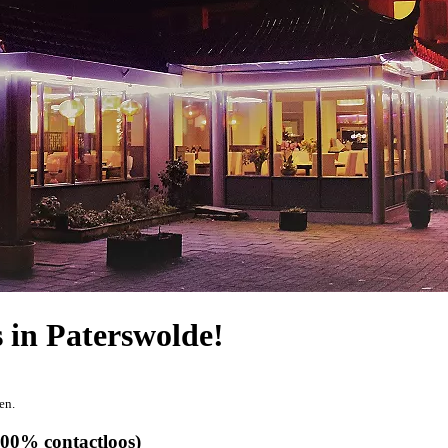
 in Paterswolde!
en.
100% contactloos)