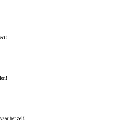
ect!
len!
aar het zelf!